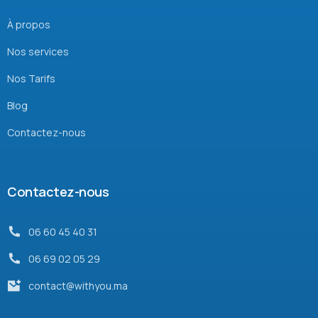
À propos
Nos services
Nos Tarifs
Blog
Contactez-nous
Contactez-nous
06 60 45 40 31
06 69 02 05 29
contact@withyou.ma