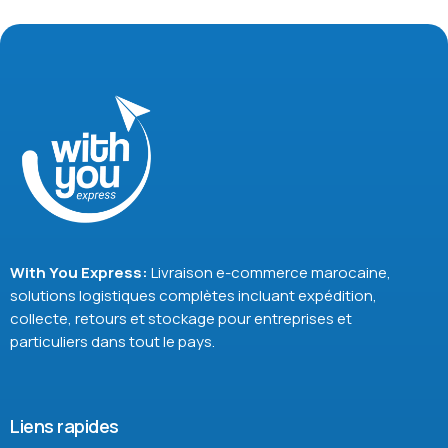
With You Express:
Livraison e-commerce marocaine,
solutions logistiques complètes incluant expédition,
collecte, retours et stockage pour entreprises et
particuliers dans tout le pays.
Liens rapides