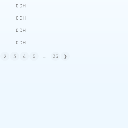
0 DH
0 DH
0 DH
0 DH
…
2
3
4
5
35
❯