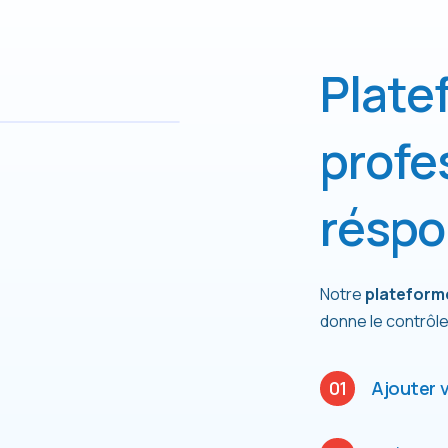
P
l
a
t
e
p
r
o
f
e
r
é
s
p
o
Notre
plateform
donne le contrôle 
01
Ajouter v