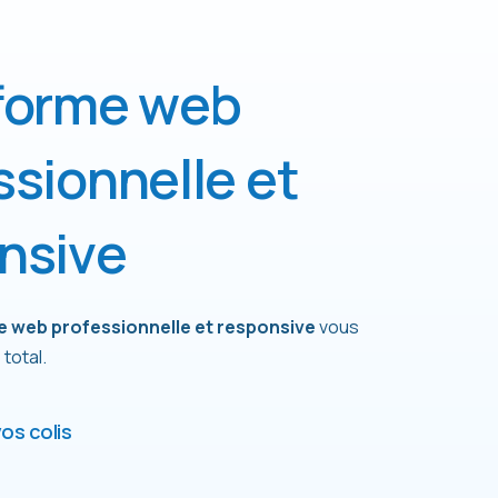
f
o
r
m
e
w
e
b
s
s
i
o
n
n
e
l
l
e
e
t
n
s
i
v
e
e web professionnelle et responsive
vous
total.
os colis