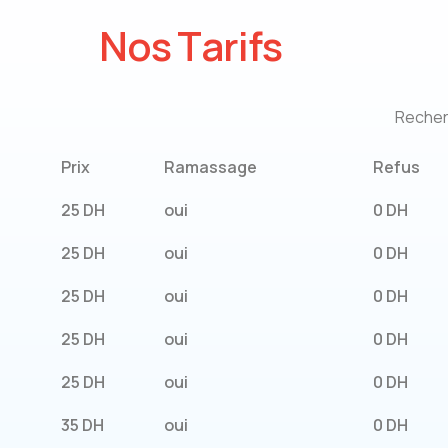
N
o
s
T
a
r
i
f
s
Recher
Prix
Ramassage
Refus
25 DH
oui
0 DH
25 DH
oui
0 DH
25 DH
oui
0 DH
25 DH
oui
0 DH
25 DH
oui
0 DH
35 DH
oui
0 DH