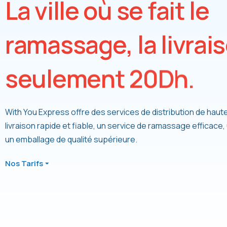
L
a
v
i
l
l
e
o
ù
s
e
f
a
i
t
l
e
r
a
m
a
s
s
a
g
e
,
l
a
l
i
v
r
a
i
s
s
e
u
l
e
m
e
n
t
2
0
D
h
.
With You Express offre des services de distribution de haute 
livraison rapide et fiable, un service de ramassage efficace
un emballage de qualité supérieure.
Nos Tarifs