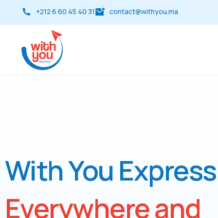
+212 6 60 45 40 31
contact@withyou.ma
With You Express
Everywhere and