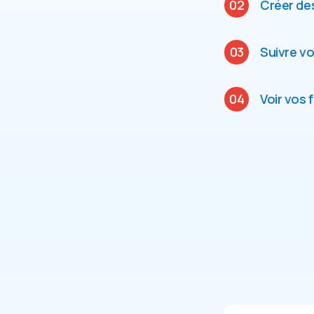
02
Créer des
03
Suivre vo
04
Voir vos 