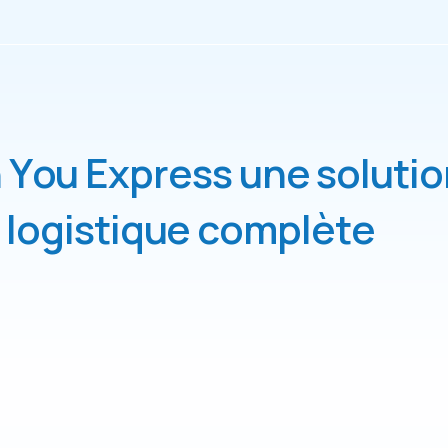
h
Y
o
u
E
x
p
r
e
s
s
u
n
e
s
o
l
u
t
i
o
l
o
g
i
s
t
i
q
u
e
c
o
m
p
l
è
t
e