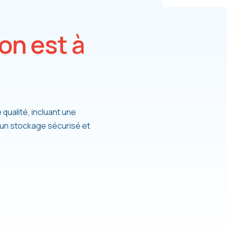
o
n
e
s
t
à
qualité, incluant une
, un stockage sécurisé et